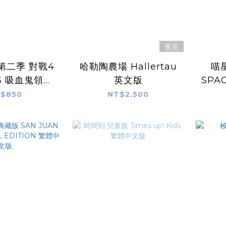
售完
第二季 對戰4
哈勒陶農場 Hallertau
喵
S 吸血鬼領主
英文版
SPA
rone 繁體中文
版
$850
NT$2,500
版