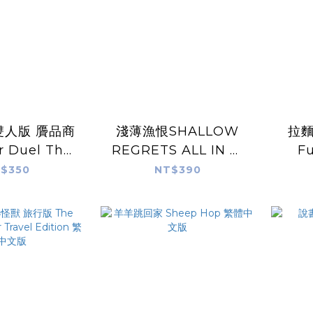
雙人版 贗品商
淺薄漁恨SHALLOW
拉麵
r Duel The
REGRETS ALL IN 繁
F
feite 繁體中
體中文版
$350
NT$390
文版