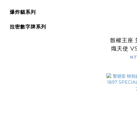
爆炸貓系列
拉密數字牌系列
骰權王座 
熾天使 V
Dice Th
NT