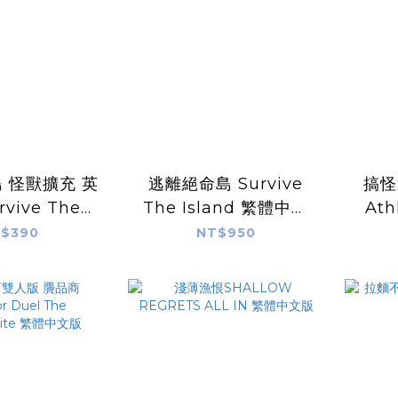
 怪獸擴充 英
逃離絕命島 Survive
搞怪
vive The
The Island 繁體中文
At
onster Pack
版 逃離亞特蘭提斯新版
$390
NT$950