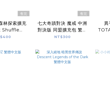
售完
售完
 森林探索擴充
七大奇蹟對決 魔戒 中洲
異
t Shuffle
對決版 同盟擴充包 繁體
TOT
tion 繁體中文
中文版
$400
NT$300
版