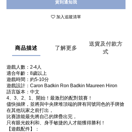
貨到通知我
加入追蹤清單
送貨及付款方
商品描述
了解更多
式
遊戲人數：2-4人
適合年齡：8歲以上
遊戲時間：約5-10分
遊戲設計：Caron Badkin Ron Badkin Maureen Hiron
語言版本：中文
4、3、2、1、開始！最激烈的配對競賽！
儘快抽牌，並將與中央牌堆頂端的牌有同號同色的手牌搶
在其他玩家之前打出，
比賽誰能最先將自己的牌疊出完，
只有眼光銳利和、身手敏捷的人才能獲得勝利！
【遊戲配件】：