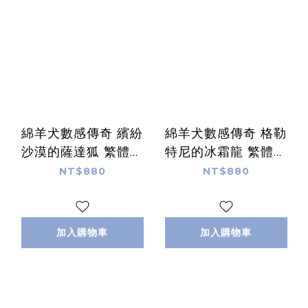
綿羊犬數感傳奇 繽紛
綿羊犬數感傳奇 格勒
沙漠的薩達狐 繁體中
特尼的冰霜龍 繁體中
文版
文版
NT$880
NT$880
加入購物車
加入購物車