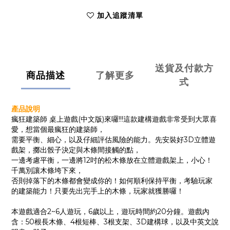
加入追蹤清單
送貨及付款方
商品描述
了解更多
式
產品說明
瘋狂建築師 桌上遊戲(中文版)來囉!!!這款建構遊戲非常受到大眾喜
愛，想當個最瘋狂的建築師，
需要平衡、細心，以及仔細評估風險的能力。先安裝好3D立體遊
戲架，擲出骰子決定與木條間接觸的點，
一邊考慮平衡，一邊將12吋的松木條放在立體遊戲架上，小心！
千萬別讓木條垮下來，
否則掉落下的木條都會變成你的！如何順利保持平衡，考驗玩家
的建築能力！只要先出完手上的木條，玩家就獲勝囉！
本遊戲適合2~6人遊玩，6歲以上，遊玩時間約20分鐘。遊戲內
含：50根長木條、4根短棒、3根支架、3D建構球，以及中英文說