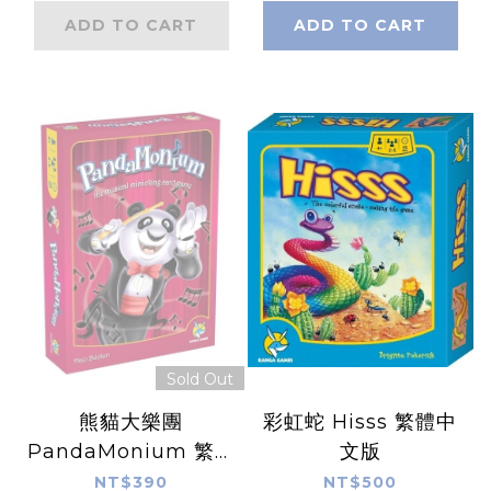
ADD TO CART
ADD TO CART
Sold Out
熊貓大樂團
彩虹蛇 Hisss 繁體中
PandaMonium 繁體
文版
中文版
NT$390
NT$500