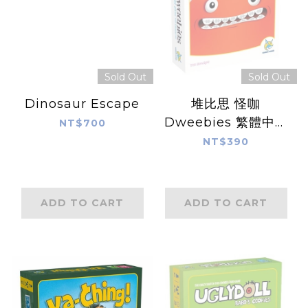
Sold Out
Sold Out
Dinosaur Escape
堆比思 怪咖
Dweebies 繁體中文
NT$700
版
NT$390
ADD TO CART
ADD TO CART