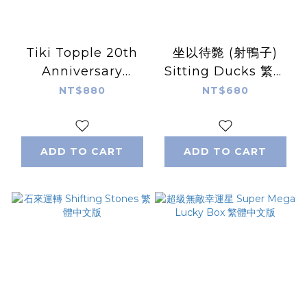
Tiki Topple 20th
坐以待斃 (射鴨子)
Anniversary
Sitting Ducks 繁體
Edition
中文版
NT$880
NT$680
ADD TO CART
ADD TO CART