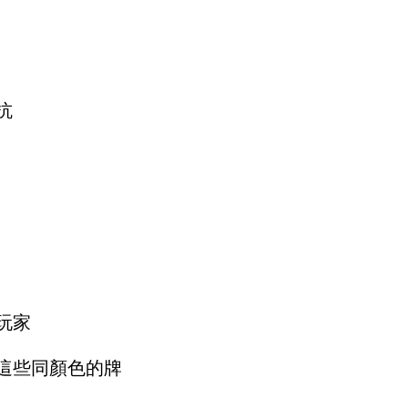
抗
玩家
這些同顏色的牌