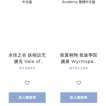
永恆之谷 妖樹詛咒
龍翼翱翔 龍族學院
擴充 Vale of
擴展 Wyrmspan
Eternity Curse 繁
Dragon
NT$850
NT$1,200
體中文版
Academy 繁體中
文版
加入購物車
加入購物車