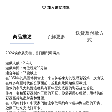
加入追蹤清單
送貨及付款方
商品描述
了解更多
式
2024埃森展亮相，首日開門即滿桌
遊戲人數：2-4人
遊戲時間：每位玩家15分鐘
適合年齡：13歲以上
在1851年的萬國博覽會上，來自神祕東方的琺瑯彩器第一次出現
在維多利亞時代的公眾面前，並且由此開始瘋靡歐洲。
倫敦的市民尤其對這種具有百年歷史底蘊的彩器趨之若鶩。
作為一名精通彩器製作工藝的工匠，你需要用心經營，用精美的
彩器贏得無盡財富和聲望。
在《馬約利卡》中玩家們輪流拿取馬約利卡磁磚到自己的工坊，
啟動工坊來完成訂單卡。