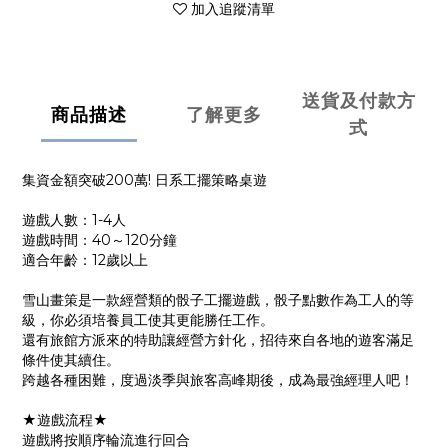
加入追蹤清單
送貨及付款方
商品描述
了解更多
式
集資金額突破200萬! 日系工擺策略桌遊
遊戲人數：1-4人
遊戲時間：40～120分鐘
適合年齡：12歲以上
雪山畫策是一款經營類的骰子工擺遊戲，骰子點數作為工人的等
級，你必須培養員工使其更能勝任工作。
還有旅館方派來的特助讓經營方針化，招待來自各地的遊客滿足
條件使其續住。
跨越各種困難，度過淡季與旅客高峰期後，成為最強經理人吧！
★遊戲流程★
遊戲將按順序輪流進行回合