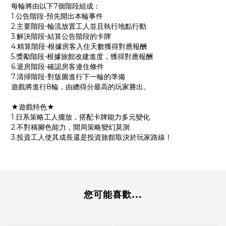
每輪將由以下7個階段組成：
1.公告階段-預先開出本輪事件
2.主要階段-輪流放置工人並且執行地點行動
3.解決階段-結算公告階段的卡牌
4.精算階段-根據房客入住天數獲得對應報酬
5.獎勵階段-根據旅館改建進度，獲得對應報酬
6.退房階段-確認房客連住條件
7.清掃階段-對版圖進行下一輪的準備
遊戲將進行8輪，由總得分最高的玩家勝出。
★遊戲特色★
1.日系策略工人擺放，搭配卡牌能力多元變化
2.不對稱腳色能力，開局策略變幻莫測
3.投資工人使其成長還是投資旅館取決於玩家路線！
您可能喜歡...