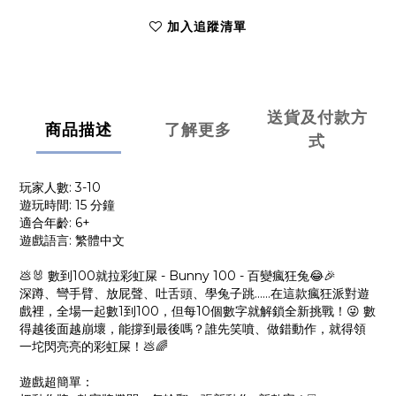
加入追蹤清單
送貨及付款方
商品描述
了解更多
式
玩家人數: 3-10
遊玩時間: 15 分鐘
適合年齡: 6+
遊戲語言: 繁體中文
💩🐰 數到100就拉彩虹屎 - Bunny 100 - 百變瘋狂兔😂🎉
深蹲、彎手臂、放屁聲、吐舌頭、學兔子跳……在這款瘋狂派對遊
戲裡，全場一起數1到100，但每10個數字就解鎖全新挑戰！😜 數
得越後面越崩壞，能撐到最後嗎？誰先笑噴、做錯動作，就得領
一坨閃亮亮的彩虹屎！💩🌈
遊戲超簡單：