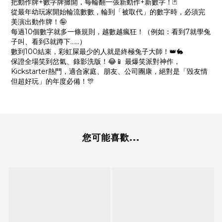
把動作牌+數字牌攤開，每輪翻一張新動作+新數字！🃏
從最年幼玩家開始輪流數數，輪到「被取代」的數字時，必須完
美演出動作牌！🤪
每過10個數字就多一條規則，越數越瘋狂！（例如：看到7就學兔
子叫、看到3就蹲下……）
數到100結束，彩虹屎最少的人就是終極兔子大師！👑🐇
保證全場笑到岔氣、錄影洗版！😂📱 最爆笑派對神作，
Kickstarter熱門，適合家庭、朋友、公司團康，絕對是「毀友情
但超好玩」的年度必備！🎊
您可能喜歡...