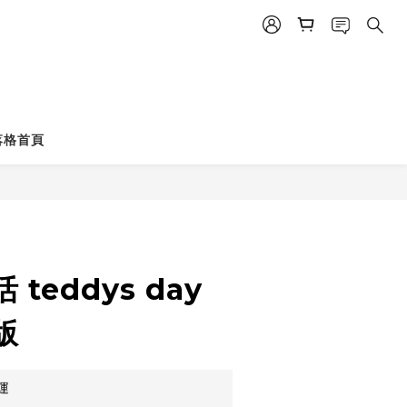
立即購買
落格首頁
teddys day
版
運