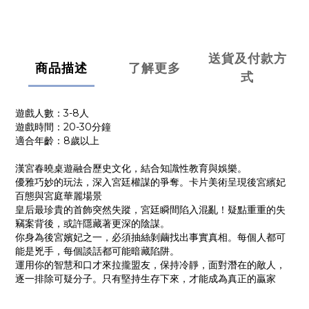
送貨及付款方
商品描述
了解更多
式
遊戲人數：3-8人
遊戲時間：20-30分鐘
適合年齡：8歲以上
漢宮春曉桌遊融合歷史文化，結合知識性教育與娛樂。
優雅巧妙的玩法，深入宮廷權謀的爭奪。卡片美術呈現後宮繽妃
百態與宮庭華麗場景
皇后最珍貴的首飾突然失蹤，宮廷瞬間陷入混亂！疑點重重的失
竊案背後，或許隱藏著更深的陰謀。
你身為後宮嬪妃之一，必須抽絲剝繭找出事實真相。每個人都可
能是兇手，每個談話都可能暗藏陷阱。
運用你的智慧和口才來拉攏盟友，保持冷靜，面對潛在的敵人，
逐一排除可疑分子。只有堅持生存下來，才能成為真正的贏家