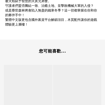
被火焰賦予智慧的火炎兄弟會。
守護者們盟否團結一致、治癒土地、並擊敗機械大軍的入侵？
或是塵世森林將會陷入無盡的鐵寒冬季？這一切都掌握在你和你
的夥伴手中！
繁體中文版更包含國外募資平台解鎖項目，木質配件讓你的遊戲
體驗更上層樓！
您可能喜歡...