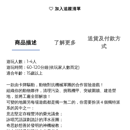
加入追蹤清單
送貨及付款方
商品描述
了解更多
式
遊玩人數：1-4人
遊玩時間：60-120分鐘(依玩家人數而定)
適合年齡：15歲以上
一款由卡牌驅動，動物對抗機械軍團的合作冒險遊戲！
組織你的動物夥伴，清理污染、挑戰機甲、突破圍牆、建造營
地，並將工廠全部解放！
可變的地圖另每場遊戲都是獨一無二的，你需要扮演４個獨特派
系的其中之一：
意志堅定存糧豐沛的榮光議會；
詠唱咒語謀劃詭計的澤水巫團；
奇思妙想善於發明的神機秘教；