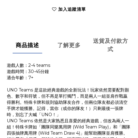
加入追蹤清單
送貨及付款方
商品描述
了解更多
式
遊戲人數：2-4 teams
遊戲時間：30-45分鐘
適合年齡：7+
UNO Teams 是這款經典遊戲的全新玩法！玩家依然需要配對顏
色、數字和符號，但不再是單打獨鬥，而是兩人一組並肩作戰贏
得勝利。特殊卡牌和規則協助隊友合作，但兩位隊友都必須清空
手牌才能獲勝。記得，當你（或你的隊友！）只剩最後一張牌
時，別忘了大喊「UNO！」
UNO Teams 依然是大家熟悉且喜愛的經典遊戲，但改為兩人一
組！特殊卡牌如「團隊同樂萬用牌 (Wild Team Play)」和「團隊
四張抽牌萬用牌 (Wild Team Draw 4)」能幫助團隊並肩獲勝。