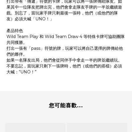
打出帶有「傳遞」符號的卡牌，玩家可以將一張牌傳給隊友。如
果其中一位隊友把牌出完，他們會拿走隊友手牌的一半並繼續遊
戲。別忘了，當玩家手牌只剩最後一張時，他們（或他們的隊
友）必須大喊「UNO！」
產品特色
Wild Team Play 和 Wild Team Draw 4 等特殊卡牌可協助團隊
共同獲勝。
打出一張有「pass」符號的牌，玩家可以將自己選擇的牌傳給他
們的夥伴。
如果一名隊友出局，他們會從同伴手中拿走一半的牌並繼續玩。
不要忘記，當玩家只剩下一張牌時，他們（或他們的搭檔）必須
大喊：“UNO！”
您可能喜歡...