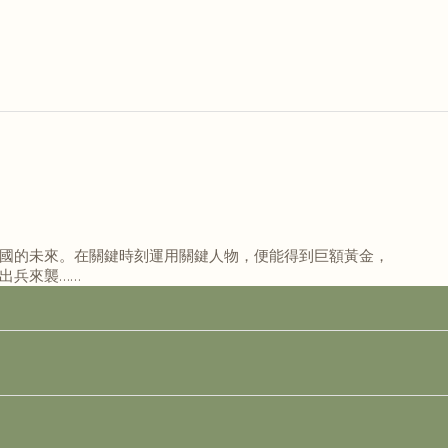
國的未來。在關鍵時刻運用關鍵人物，便能得到巨額黃金，
出兵來襲……