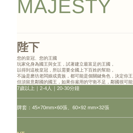
MAJESTY
陛下
您的皇冠、您的王國
玩家化身為國王與女王，試著建立最富足的王國，
以得到這枚皇冠，所以需要全國上下百姓的幫助，
不論是磨坊老闆娘或貴族，都可能是個關鍵角色，決定你王
但須留意鄰國的國王，如果你雇用的守衛不足，鄰國很可能
7歲以上｜2-4人｜20-30分鐘
牌套：45×70mm×60張、60×92 mm×32張