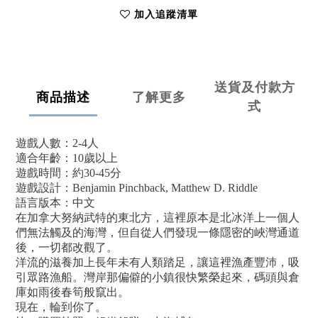
加入追蹤清單
送貨及付款方
商品描述
了解更多
式
遊戲人數：2-4人
適合年齡：10歲以上
遊戲時間：約30-45分
遊戲設計：Benjamin Pinchback, Matthew D. Riddle
語言版本：中文
在加拿大努納武特的東北方，這裡原本是北冰洋上一個人
們無法觸及的海灣，但自從人們發現一條隱密的峽灣通道
後，一切都改觀了。
洋流的滋養加上長年未有人類踏足，讓這裡漁產豐沛，吸
引眾路漁船。灣岸那偏僻的小鎮很快繁榮起來，碼頭與倉
庫如雨後春筍般竄出。
現在，輪到你了。