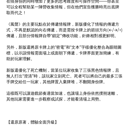
在猜身份的同時增加了更多的思考維度和可操作空間——你甚至
可以全程幫助某一陣營收集情報，但在他們宣告獲勝時亮出底牌
取而代之！
《風聲》的主要玩點在於傳遞情報牌，新版優化了情報的傳遞方
式，不再是默認的向右傳遞，而是需按卡牌上的箭頭方向(←/→/↑)
傳遞，且部分情報牌自帶“鎖定”傳收功能，針鋒相對感更鮮明。
另外，新版還將原卡牌上的“密電”和“文本”字樣優化整合為眼睛圖
標，以示該情報需面場上或面朝下傳遞，卡牌界面更加簡練，有
助於玩家理解。
新版還優化了死亡機制，當某位玩家收集了三張黑色情報牌，且
無人打出“澄清”時，該玩家立刻死亡。死者可以將自己的最多三張
手牌交給任一玩家，其他牌置入棄牌堆，不翻開身份牌。
這樣既可以讓遊戲節奏適當加速，也讓場上身份依然撲朔迷離，
其他玩家需要進一步觀察或試探，才能看清場上局勢。
【還原原著，體驗全面升級】