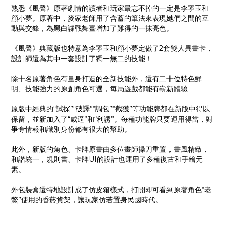
熟悉《風聲》原著劇情的讀者和玩家最忘不掉的一定是李寧玉和
顧小夢。原著中，麥家老師用了含蓄的筆法來表現她們之間的互
動與交鋒，為黑白諜戰舞臺增加了難得的一抹亮色。
《風聲》典藏版也特意為李寧玉和顧小夢定做了2套雙人異畫卡，
設計師還為其中一套設計了獨一無二的技能！
除十名原著角色有量身打造的全新技能外，還有二十位特色鮮
明、技能強力的原創角色可選，每局遊戲都能有嶄新體驗
原版中經典的“試探”“破譯”“調包”“截獲”等功能牌都在新版中得以
保留，並新加入了“威逼”和“利誘”。每種功能牌只要運用得當，對
爭奪情報和識別身份都有很大的幫助。
此外，新版的角色、卡牌原畫由多位畫師操刀重置，畫風精緻，
和諧統一，規則書、卡牌UI的設計也運用了多種復古和手繪元
素。
外包裝盒還特地設計成了仿皮箱樣式，打開即可看到原著角色“老
鱉”使用的香菸貨架，讓玩家仿若置身民國時代。