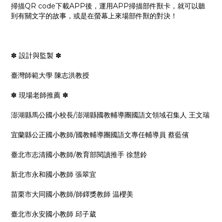
掃描QR code下載APP後，運用APP掃描部件獸卡，就可以聽
到有關文字的故事，或是在螢幕上來場部件獸的對決！
✽ 設計與監製 ✽
臺灣師範大學 陳志洪教授
✽ 現場老師推薦 ✽
澎湖縣馬公國小校長/澎湖縣國教輔導團國語文領域召集人 王文瑞
宜蘭縣公正國小教師/國教輔導團國語文專任輔導員 蔡藍儐
臺北市志清國小教師/教育部閱讀推手 徐慧鈴
新北市永和國小教師 張翠宜
苗栗市大同國小教師/師鐸獎教師 温櫻美
臺北市永安國小教師 邱子葳