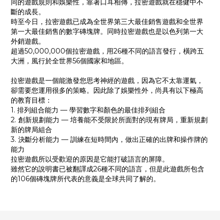
同的遊戲規則和娛樂性，靠著口耳相傳，拉密遊戲就在穩健中不
斷的成長。
時至今日，拉密遊戲已成為全世界第三大最佳銷售遊戲和全世界
第一大最佳銷售的數字磚塊牌。同時拉密遊戲也是以色列第一大
外銷遊戲。
超過50,000,000個拉密遊戲，用26種不同的語言發行，橫跨五
大洲，風行於全世界56個國家和地區。
拉密遊戲是一個能激發您思考神經的遊戲，因為它不太靠運氣，
卻需要您運用很多的策略。因此除了娛樂性外，尚具有以下極高
的教育目標：
1. 排列組合能力 — 學習數字和顏色的最佳排列組合
2. 創新規劃能力 — 培養能不受限於所面對的現有牌局，重新規劃
新的牌局組合
3. 決斷分析能力 — 訓練在短時間內，做出正確的出牌和操作牌的
能力
拉密遊戲所以受歡迎的原因是它能打破語言的屏障。
雖然它的說明書已被翻譯成26種不同的語言，但是此遊戲所包含
的106個磚塊牌所代表的意義是全球共同了解的。