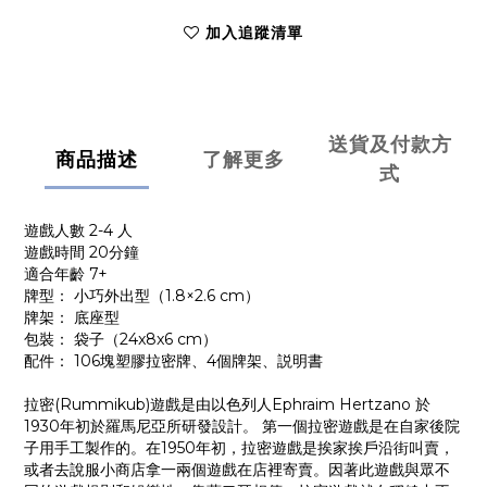
加入追蹤清單
送貨及付款方
商品描述
了解更多
式
遊戲人數 2-4 人
遊戲時間 20分鐘
適合年齡 7+
牌型： 小巧外出型（1.8×2.6 cm）
牌架： 底座型
包裝： 袋子（24x8x6 cm）
配件： 106塊塑膠拉密牌、4個牌架、説明書
拉密(Rummikub)遊戲是由以色列人Ephraim Hertzano 於
1930年初於羅馬尼亞所研發設計。 第一個拉密遊戲是在自家後院
子用手工製作的。在1950年初，拉密遊戲是挨家挨戶沿街叫賣，
或者去說服小商店拿一兩個遊戲在店裡寄賣。因著此遊戲與眾不