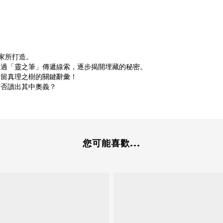
家所打造。
透過「靈之筆」傳遞線索，逐步揭開埋藏的秘密。
映留真理之樹的關鍵辭彙！
可否讀出其中奧義？
您可能喜歡...