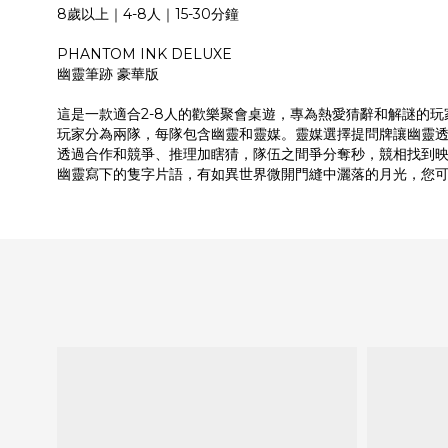
8歲以上｜4-8人｜15-30分鐘
PHANTOM INK DELUXE
幽靈筆跡 豪華版
這是一款適合2-8人的歡樂聚會桌遊，專為熱愛猜辭和解謎的玩
玩家分為兩隊，每隊包含幽靈和靈媒。靈媒選擇提問牌讓幽靈
透過合作和競爭、推理加瞎猜，隊伍之間爭分奪秒，競相找到
幽靈寫下的隻字片語，有如異世界微開門縫中灑落的月光，您