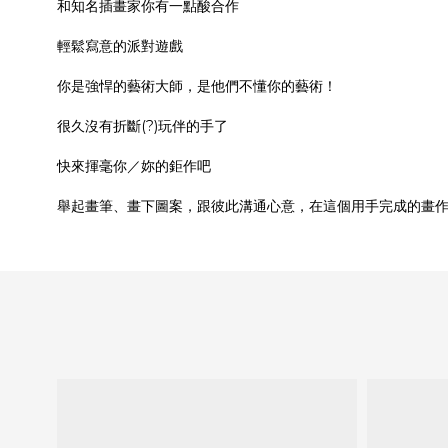
和知名插畫家你有一點酸合作
輕鬆寫意的派對遊戲
你是強悍的藝術大師，是他們不懂你的藝術！
很久沒有折斷(?)玩伴的手了
快來揮毫你／妳的鉅作吧
舉起畫筆、畫下圖案，跟彼此溝通心意，在這個用手完成的畫