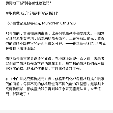
勇闖地下城!!與各種怪物戰鬥!!
奪取寶藏!!提升等級到10得到勝利!!
《小白世紀克蘇魯紀元 Munchkin Cthulhu》
那可怕的，無法描述的東西，比任何地鐵列車都要龐大。一團無
定形的原生質腫泡，隱隱約約放著微光。上萬隻放出綠光，膿液
似的眼睛不斷在它的表面形成又分解。——霍華德·菲利普·洛夫克
拉夫特《瘋狂山脈》
修格斯是由古老者創造的奴僕。在地球上出現生命之前，古老者
就創造了修格斯作為它們的建築工具。無定形的修格斯們會根據
控制者的指示變成任何形狀，可以勝任多種工作。
在《小白世紀克蘇魯紀元》裡，修格斯幻化成各種格斯擋在玩家
們的面前，每個不同的修格斯也有不同的能力跟型態，趕緊戴上
克蘇魯頭罩，招喚靈活觸手再叫觸手拿著死靈魔法書，今天這
門，我踢定了！！