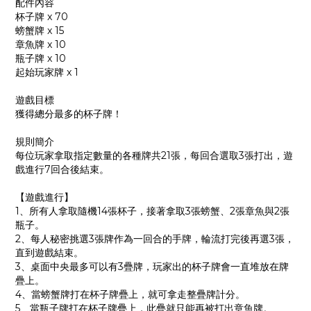
配件內容
杯子牌 x 70
螃蟹牌 x 15
章魚牌 x 10
瓶子牌 x 10
起始玩家牌 x 1
遊戲目標
獲得總分最多的杯子牌！
規則簡介
每位玩家拿取指定數量的各種牌共21張，每回合選取3張打出，遊
戲進行7回合後結束。
【遊戲進行】
1、所有人拿取隨機14張杯子，接著拿取3張螃蟹、2張章魚與2張
瓶子。
2、每人秘密挑選3張牌作為一回合的手牌，輪流打完後再選3張，
直到遊戲結束。
3、桌面中央最多可以有3疊牌，玩家出的杯子牌會一直堆放在牌
疊上。
4、當螃蟹牌打在杯子牌疊上，就可拿走整疊牌計分。
5、當瓶子牌打在杯子牌疊上，此疊就只能再被打出章魚牌。