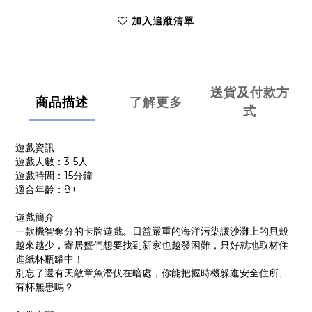
加入追蹤清單
送貨及付款方
商品描述
了解更多
式
遊戲資訊
遊戲人數：3-5人
遊戲時間：15分鐘
適合年齡：8+
遊戲簡介
一款機智奪分的卡牌遊戲。日益嚴重的海洋污染讓沙灘上的貝殼
越來越少，寄居蟹們想要找到新家也越發困難，只好就地取材住
進紙杯瓶罐中！
別忘了還有天敵章魚潛伏在暗處，你能把握時機躲進安全住所、
有杯無患嗎？