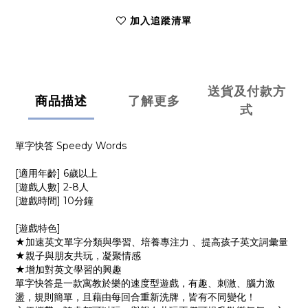
加入追蹤清單
送貨及付款方
商品描述
了解更多
式
單字快答 Speedy Words
[適用年齡] 6歲以上
[遊戲人數] 2-8人
[遊戲時間] 10分鐘
[遊戲特色]
★加速英文單字分類與學習、培養專注力 、提高孩子英文詞彙量
★親子與朋友共玩，凝聚情感
★增加對英文學習的興趣
單字快答是一款寓教於樂的速度型遊戲，有趣、刺激、腦力激
盪，規則簡單，且藉由每回合重新洗牌，皆有不同變化！