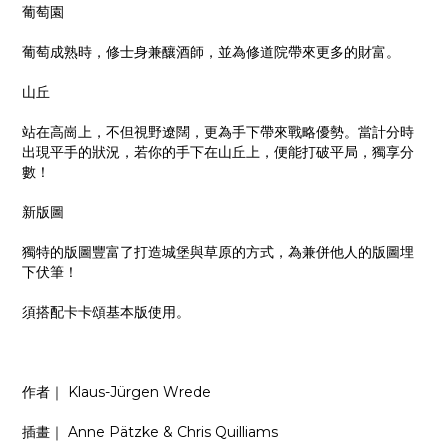
葡萄園
葡萄成熟時，修士身兼釀酒師，並為修道院帶來更多的財富。
山丘
站在高崗上，不但視野遼闊，更為手下帶來戰略優勢。當計分時
出現平手的狀況，若你的手下在山丘上，便能打破平局，獨享分
數！
新版圖
獨特的版圖豐富了打造城堡與草原的方式，為兼併他人的版圖埋
下伏筆！
須搭配卡卡頌基本版使用。
作者｜ Klaus-Jürgen Wrede
插畫｜ Anne Pätzke & Chris Quilliams