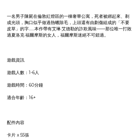
一名男子陳屍在倫敦紅燈區的一棟奢華公寓，死者被綁起來、剃
成光頭，胸口似乎做過熱蠟除毛，上頭還有由劃傷組成的「不要
皮草」的字……本作帶有艾琳·艾德勒的詐欺風味——那位唯一打敗
過夏洛克·福爾摩斯的女人，福爾摩斯迷絕不可錯過。
遊戲資訊
遊戲人數：1-6人
遊戲時間：60分鐘
適合年齡：16+
配件內容
卡片 x 55張