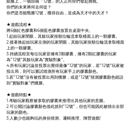
紙條上，一個自稱「12號」的人正向你們發起挑戰。
你們的未來將何去何從？
你們是否能戰勝12號，獲得自由，並成為天才中的天才？
★遊戲流程★
將6個紅色膠囊和6個藍色膠囊放置在桌面中央。
1.起始玩家閉眼，其餘玩家按順位輪流拿取檯面上的一顆膠囊。
2.接著換起始玩家左側的玩家閉眼，其餘玩家按順位輪流拿取檯面
上的一顆膠囊。
3.持續流程至每位玩家皆擁有3顆膠囊，擁有2顆紅膠囊的玩家
為”12號”其餘玩家為”實驗對象”。
4.所有玩家討論並投票出覺得最像”12號”的玩家，若”12號”玩家被
投出局，則可以嘗試猜測所有玩家手上的膠囊顏色。
5.若”12號”沒有被投票出局則獲勝，或是”12號”猜測膠囊顏色錯誤
則”實驗對象”們獲勝。
★遊戲特點★
1.考驗玩家觀察被拿取的膠囊來推理出其他玩家的意圖。
2.可公開討論膠囊顏色借此抓到”12號”，但也可能因此被猜出全部
玩家的顏色。
3.人數少也能夠玩的身份猜測、邏輯推理、陣營遊戲!