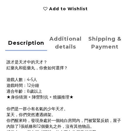
Add to Wishlist
Additional
Shipping &
Description
details
Payment
誰才是天才中的天才？
紅藥丸和藍藥丸，你會如何選擇？
遊戲人數：4-5人
遊戲時間：12分鐘
適合年齡：8歲以上
★身份猜測 × 陣營對抗 × 燒腦推理★
你們是一群小有名氣的少年天才。
某天，你們突然遭遇綁架。
你們醒來時，發現身處於一個純白房間內，門被緊緊反鎖，屋子
內除了1張紙條和12個藥丸之外，沒有其他物品。