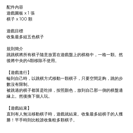
配件內容
遊戲圖板 x 1 張
棋子 x 100 顆
遊戲目標
收集最多組五色棋子
規則簡介
跳跳棋將所有棋子隨意放置在遊戲盤上的棋格中，一格一顆。然
後將中央的4顆移除不使用。
【遊戲進行】
輪到自己時，以跳棋方式移動一顆棋子，只要空間足夠，跳的步
數沒有限制。
被跳過的棋子都算是吃掉，按照顏色，放到自己那一側的棋盤邊
緣上。然後換下個人玩。
【遊戲結束】
直到有人無法移動棋子時，遊戲就結束。收集最多組棋子的人獲
勝！平手時則比較誰收集較多顆棋子。