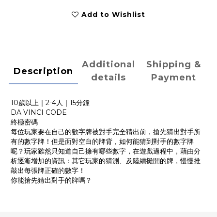
Add to Wishlist
Additional
Shipping &
Description
details
Payment
10歲以上｜2-4人｜15分鐘
DA VINCI CODE
終極密碼
每位玩家要在自己的數字牌被對手完全猜出前，搶先猜出對手所
有的數字牌！但是面對空白的牌背，如何能猜到對手的數字牌
呢？玩家雖然只知道自己擁有哪些數字，在遊戲過程中，藉由分
析逐漸增加的資訊：其它玩家的猜測、及陸續攤開的牌，慢慢推
敲出每張牌正確的數字！
你能搶先猜出對手的牌嗎？