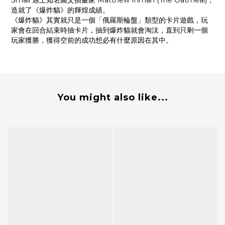
Small 遇上知名圖文插畫家 Matthew Inman (The Oatmeal)，
造就了《爆炸貓》的輝煌成績。
《爆炸貓》其實就只是一個「俄羅斯輪盤」類型的卡片遊戲，玩
家會在回合結束時抽卡片，抽到爆炸貓就會淘汰，直到只剩一個
玩家獲勝，獲得空前的成功想必有什麼原因在其中。
You might also like...