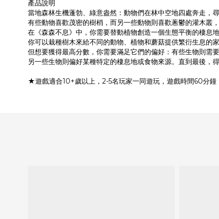
產品說明
當地森林生機蓬勃、綠意盎然：動物們在林中空地四處奔走，
有些動物喜歡茂密的樹梢，而另一些動物則喜歡蔥鬱的灌木叢
在《森森不息》中，你需要替動植物創造一個生態平衡的棲息
你可以栽種樹木來給不同的動物、植物和蘑菇提供繁衍生息的
但想要獲得最高分數，你需要滿足它們的偏好：有些生物則需
另一些生物則偏好某種特定的棲息地或食物來源。直到最後，
★遊戲適合10+歲以上，2-5名玩家一同遊玩，遊戲時間60分鐘