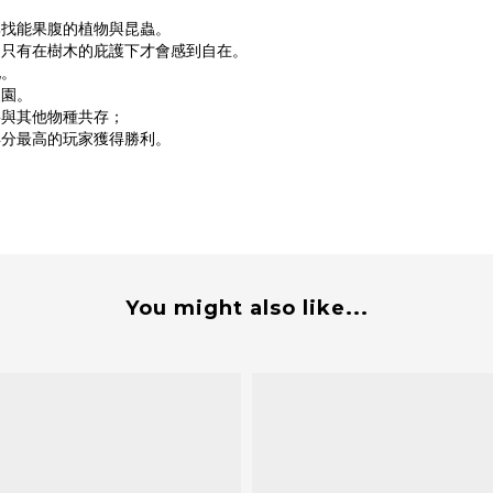
尋找能果腹的植物與昆蟲。
，只有在樹木的庇護下才會感到自在。
地。
家園。
要與其他物種共存；
得分最高的玩家獲得勝利。
You might also like...