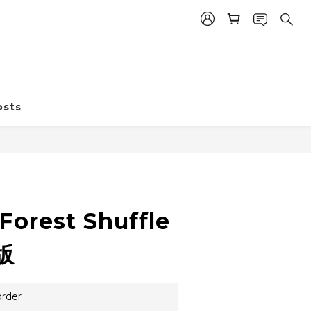
BUY NOW
osts
rest Shuffle
版
rder