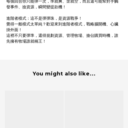
每個回合你只能彈一次，準就爽、歪就空，而且還可能幫對手觸
發事件、撿資源，瞬間變提款機！
進階者模式：這不是彈彈珠，是資源戰爭！
覺得一般模式太單純？歡迎來到進階者模式，戰略腦開機、心臟
掛外面！
這裡不只要彈準，還得規劃資源、管理牧場、搶佔購買時機，誰
先擁有牧場誰就稱王！
You might also like...