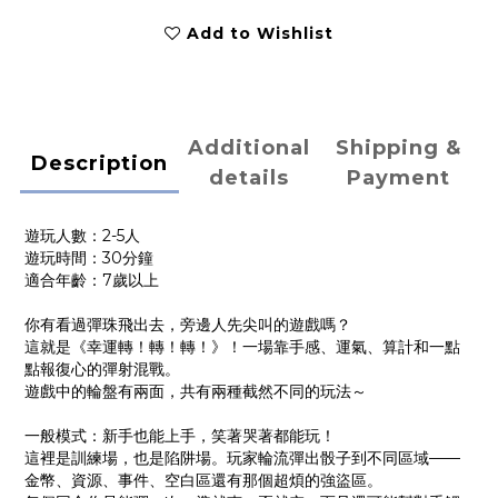
Add to Wishlist
Additional
Shipping &
Description
details
Payment
遊玩人數：2-5人
遊玩時間：30分鐘
適合年齡：7歲以上
你有看過彈珠飛出去，旁邊人先尖叫的遊戲嗎？
這就是《幸運轉！轉！轉！》！一場靠手感、運氣、算計和一點
點報復心的彈射混戰。
遊戲中的輪盤有兩面，共有兩種截然不同的玩法～
一般模式：新手也能上手，笑著哭著都能玩！
這裡是訓練場，也是陷阱場。玩家輪流彈出骰子到不同區域——
金幣、資源、事件、空白區還有那個超煩的強盜區。