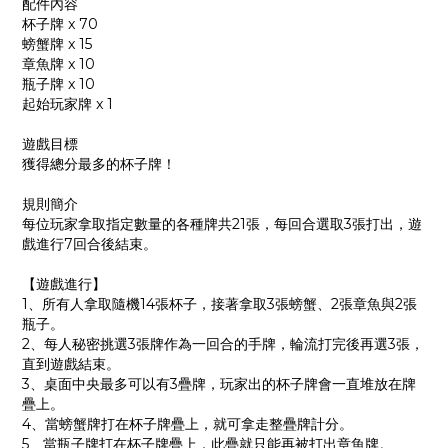
配件內容
杯子牌 x 70
螃蟹牌 x 15
章魚牌 x 10
瓶子牌 x 10
起始玩家牌 x 1
遊戲目標
獲得總分最多的杯子牌！
規則簡介
每位玩家拿取指定數量的各種牌共21張，每回合選取3張打出，遊
戲進行7回合後結束。
【遊戲進行】
1、所有人拿取隨機14張杯子，接著拿取3張螃蟹、2張章魚與2張
瓶子。
2、每人秘密挑選3張牌作為一回合的手牌，輪流打完後再選3張，
直到遊戲結束。
3、桌面中央最多可以有3疊牌，玩家出的杯子牌會一直堆放在牌
疊上。
4、當螃蟹牌打在杯子牌疊上，就可拿走整疊牌計分。
5、當瓶子牌打在杯子牌疊上，此疊就只能再被打出章魚牌。