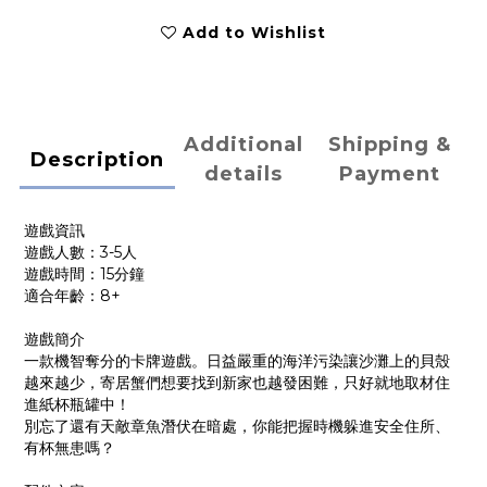
Add to Wishlist
Additional
Shipping &
Description
details
Payment
遊戲資訊
遊戲人數：3-5人
遊戲時間：15分鐘
適合年齡：8+
遊戲簡介
一款機智奪分的卡牌遊戲。日益嚴重的海洋污染讓沙灘上的貝殼
越來越少，寄居蟹們想要找到新家也越發困難，只好就地取材住
進紙杯瓶罐中！
別忘了還有天敵章魚潛伏在暗處，你能把握時機躲進安全住所、
有杯無患嗎？