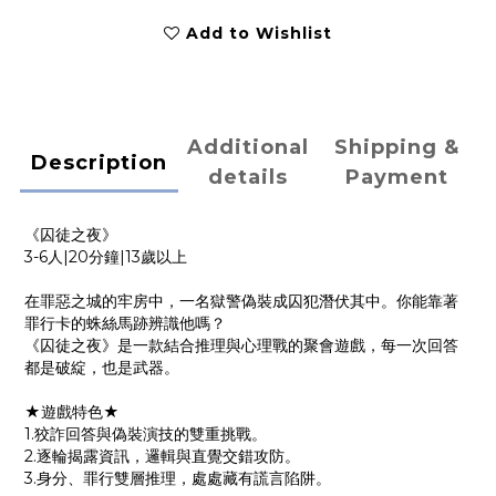
Add to Wishlist
Additional
Shipping &
Description
details
Payment
《囚徒之夜》
3-6人|20分鐘|13歲以上
在罪惡之城的牢房中，一名獄警偽裝成囚犯潛伏其中。你能靠著
罪行卡的蛛絲馬跡辨識他嗎？
《囚徒之夜》是一款結合推理與心理戰的聚會遊戲，每一次回答
都是破綻，也是武器。
★遊戲特色★
1.狡詐回答與偽裝演技的雙重挑戰。
2.逐輪揭露資訊，邏輯與直覺交錯攻防。
3.身分、罪行雙層推理，處處藏有謊言陷阱。