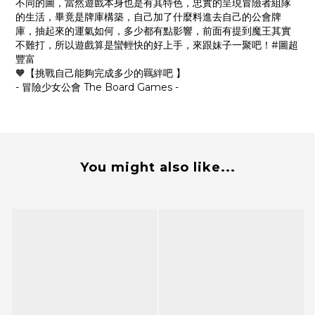
不同的圖，當然遊戲本身也是有其特色，忠實的呈現冒險者組隊
的生活，畢竟是牌庫構築，自己加了什麼料進去自己的公會牌
庫，抽起來的運氣如何，多少都有點影響，前面有提到魔王其實
不難打，所以遊戲算是蠻輕快的好上手，來跟妹子一聚吧！#圖超
豐富
🧡【挑戰自己能夠完成多少的羈絆吧 】
- 冒險少女公會 The Board Games -
You might also like...