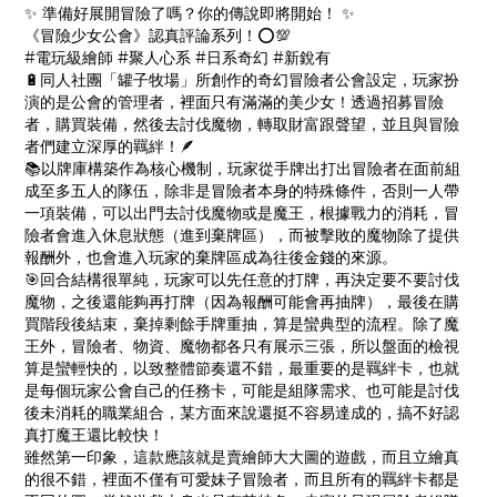
✨ 準備好展開冒險了嗎？你的傳說即將開始！ ✨
《冒險少女公會》認真評論系列！⭕️💯
#電玩級繪師 #聚人心系 #日系奇幻 #新銳有
🔋同人社團「罐子牧場」所創作的奇幻冒險者公會設定，玩家扮
演的是公會的管理者，裡面只有滿滿的美少女！透過招募冒險
者，購買裝備，然後去討伐魔物，轉取財富跟聲望，並且與冒險
者們建立深厚的羈絆！🪶
📚以牌庫構築作為核心機制，玩家從手牌出打出冒險者在面前組
成至多五人的隊伍，除非是冒險者本身的特殊條件，否則一人帶
一項裝備，可以出門去討伐魔物或是魔王，根據戰力的消耗，冒
險者會進入休息狀態（進到棄牌區），而被擊敗的魔物除了提供
報酬外，也會進入玩家的棄牌區成為往後金錢的來源。
🎯回合結構很單純，玩家可以先任意的打牌，再決定要不要討伐
魔物，之後還能夠再打牌（因為報酬可能會再抽牌），最後在購
買階段後結束，棄掉剩餘手牌重抽，算是蠻典型的流程。除了魔
王外，冒險者、物資、魔物都各只有展示三張，所以盤面的檢視
算是蠻輕快的，以致整體節奏還不錯，最重要的是羈絆卡，也就
是每個玩家公會自己的任務卡，可能是組隊需求、也可能是討伐
後未消耗的職業組合，某方面來說還挺不容易達成的，搞不好認
真打魔王還比較快！
雖然第一印象，這款應該就是賣繪師大大圖的遊戲，而且立繪真
的很不錯，裡面不僅有可愛妹子冒險者，而且所有的羈絆卡都是