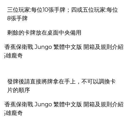
三位玩家:每位10張手牌；四或五位玩家:每位
8張手牌
剩餘的卡牌放在桌面中央備用
發牌後請直接將牌拿在手上，不可以調換卡
片的順序