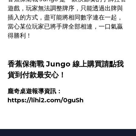
遊戲，玩家無法調整牌序，只能透過出牌與
插入的方式，盡可能將相同數字連在一起，
當心某位玩家已將手牌全部相連，一口氣贏
得勝利！
香蕉保衛戰 Jungo 線上購買請點我
貨到付款最安心！
龐奇桌遊報導資訊：
https://lihi2.com/0guSh