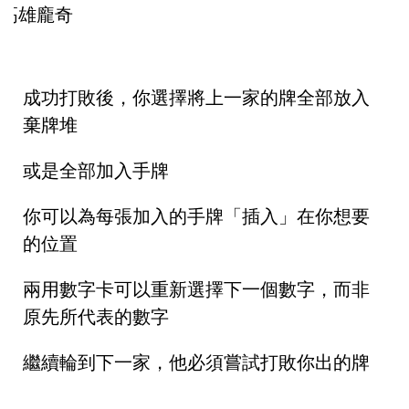
成功打敗後，你選擇將上一家的牌全部放入
棄牌堆
或是全部加入手牌
你可以為每張加入的手牌「插入」在你想要
的位置
兩用數字卡可以重新選擇下一個數字，而非
原先所代表的數字
繼續輪到下一家，他必須嘗試打敗你出的牌