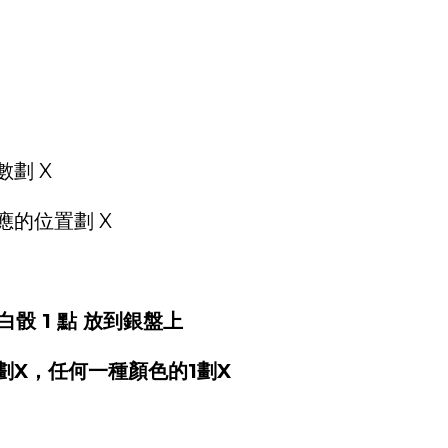
劃 X
的位置劃 X
白骰 1 點 放到銀盤上
劃X，任何一種顏色的1劃X