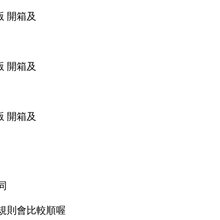
同
規則會比較順喔