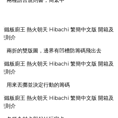
兩種語言規則書，簡繁中
兩折的雙版圖，邊界有凹槽防籌碼飛出去
用來丟擲並決定行動的籌碼