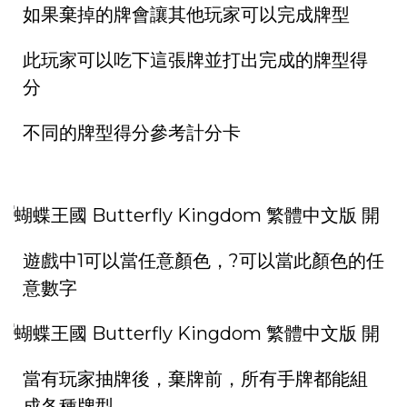
如果棄掉的牌會讓其他玩家可以完成牌型
此玩家可以吃下這張牌並打出完成的牌型得
分
不同的牌型得分參考計分卡
遊戲中1可以當任意顏色，?可以當此顏色的任
意數字
當有玩家抽牌後，棄牌前，所有手牌都能組
成各種牌型