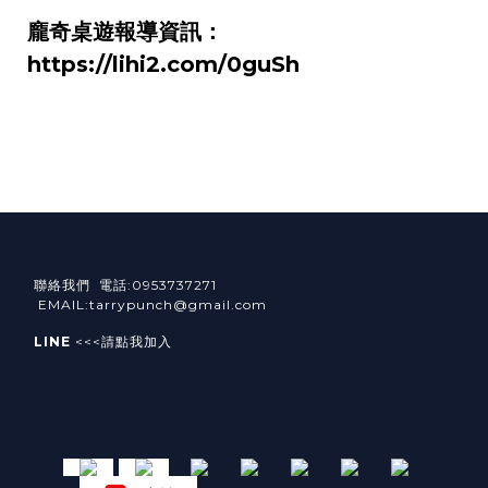
龐奇桌遊報導資訊：
https://lihi2.com/0guSh
聯絡我們 電話:0953737271
EMAIL:tarrypunch@gmail.com
LINE
<<<請點我加入