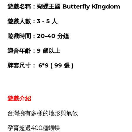
遊戲名稱：蝴蝶王國 Butterfly Kingdom
遊戲人數：3 - 5 人
遊戲時間：20-40 分鐘
適合年齡：9 歲以上
牌套尺寸：
6*9 ( 99 張 )
遊戲介紹
台灣擁有多樣的地形與氣候
孕育超過400種蝴蝶