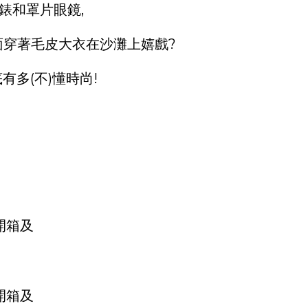
錶和罩片眼鏡,
面穿著毛皮大衣在沙灘上嬉戲?
有多(不)懂時尚!