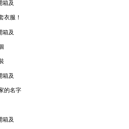
套衣服！
個
裝
家的名字