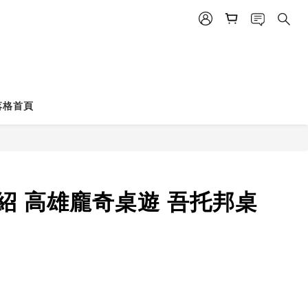
落格首頁
則介紹 高雄龐奇桌遊 吾托邦桌